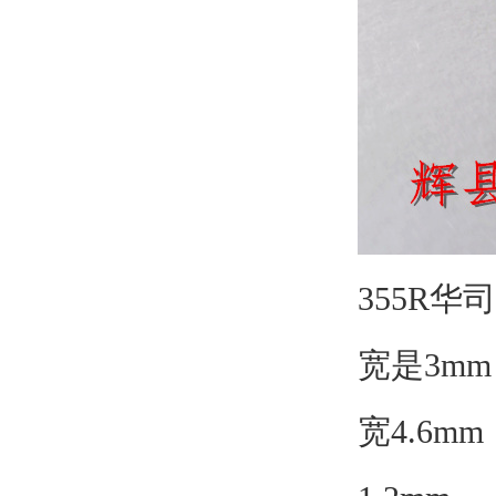
355R华
宽是3mm
宽4.6m