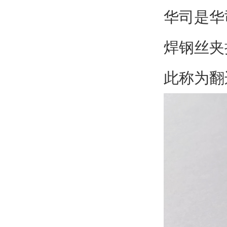
华司是华
焊钢丝夹
此称为翻