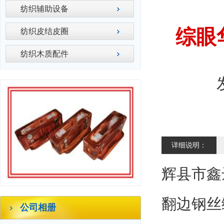
纺织辅助设备
综眼华
纺织皮结皮圈
纺织木质配件
详细说明：
辉县市鑫达
翻边钢丝
公司相册