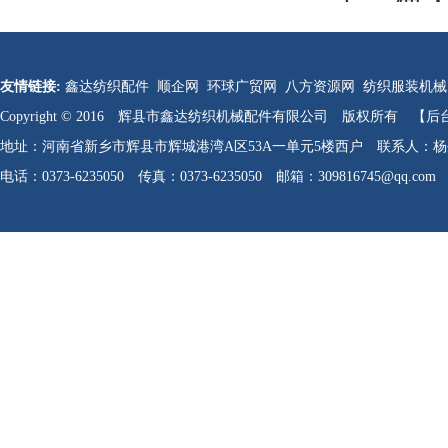
友情链接:
鑫达纺织配件
顺企网
环球广贸网
八方资源网
纺织服装机械
Copyright © 2016 辉县市鑫达纺织机械配件有限公司 版权所有
【后
地址：河南省新乡市辉县市辉城港湾A区53A一单元5楼西户 联系人：杨生军 
电话：0373-6235050 传真：0373-6235050 邮箱：309816745@qq.